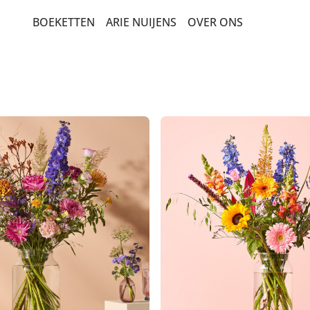
BOEKETTEN
ARIE NUIJENS
OVER ONS
BEDANKT EN ZOMAAR
BESTSELLERS
BETERSCHAP EN STERKTE
ROZEN
SEIZOENSBOEKETTEN
VERJAARDAG EN FELICITATIE
LUXE-CADEAUBOEKETTEN
PLANTEN
MEEST DUURZAME KEUZE
ROUW EN CONDOLEANCE