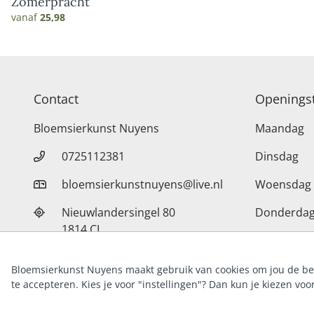
Zomerpracht
vanaf
25,98
Contact
Openingst
Bloemsierkunst Nuyens
Maandag
0725112381
Dinsdag
bloemsierkunstnuyens@live.nl
Woensdag
Nieuwlandersingel 80
Donderda
1814 CL
Vrijdag
Alkmaar
Zaterdag
Bloemsierkunst Nuyens maakt gebruik van cookies om jou de bes
37010392
KvK
te accepteren. Kies je voor "instellingen"? Dan kun je kiezen voo
Zondag
NL0042.00.615.B01
BTW