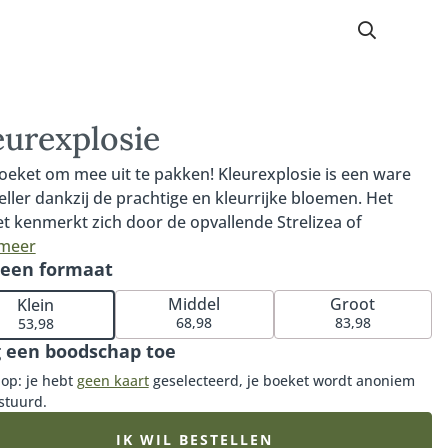
eurexplosie
oeket om mee uit te pakken! Kleurexplosie is een ware
eller dankzij de prachtige en kleurrijke bloemen. Het
t kenmerkt zich door de opvallende Strelizea of
onia, elegante Delphinium en bijzondere rozen en
 meer
 een formaat
ra's. Kleurexplosie is een ware eyecatcher en zorgt
andeerd voor een onvergetelijke indruk. Maak het nog
Middel
Groot
Klein
siever met onze bijpassende vaas, heerlijke chocolade of
68,98
83,98
53,98
uze bonbons.
 een boodschap toe
 op: je hebt
geen kaart
geselecteerd, je boeket wordt anoniem
stuurd.
IK WIL BESTELLEN