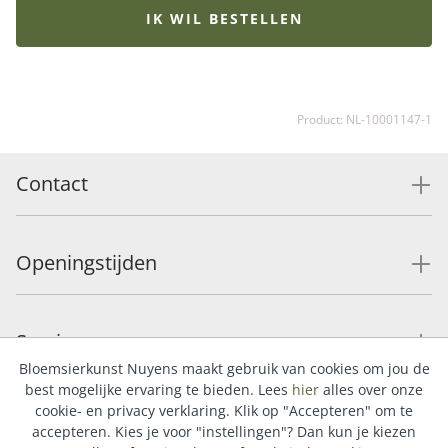
met onze bijpassende vaas, luxueuze bonbons of
IK WIL BESTELLEN
heerlijke chocolade.
Product: NL-10001147-1
Contact
Openingstijden
Service
Bloemsierkunst Nuyens maakt gebruik van cookies om jou de
best mogelijke ervaring te bieden. Lees
hier
alles over onze
cookie- en privacy verklaring. Klik op "Accepteren" om te
Populaire categorieën
accepteren. Kies je voor "instellingen"? Dan kun je kiezen