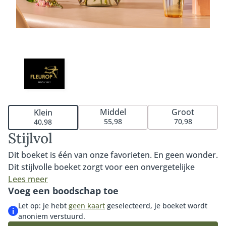
Middel
Groot
Klein
55,98
70,98
40,98
Stijlvol
Dit boeket is één van onze favorieten. En geen wonder.
Dit stijlvolle boeket zorgt voor een onvergetelijke
verrassing dankzij de prachtige combinatie van roze
Lees meer
Voeg een boodschap toe
rozen, gerbera's en de prachtige Eustoma. Met recht
een stijlvol boeket om iemand een onvergetelijke dag
Let op: je hebt
geen kaart
geselecteerd, je boeket wordt
mee te bezorgen. Tip: maak de verrassing compleet
anoniem verstuurd.