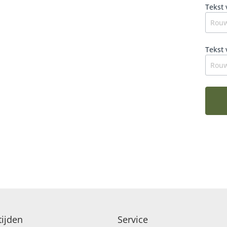
bloem
Tekst 
verdr
Tekst 
ijden
Service