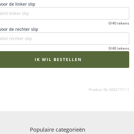
en op hun mooist zijn. Een extra fijne gedachte in een
voor de linker slip
ietige periode.
0/40 tekens
voor de rechter slip
0/40 tekens
IK WIL BESTELLEN
Product: NL-50021711-1
Populaire categorieën