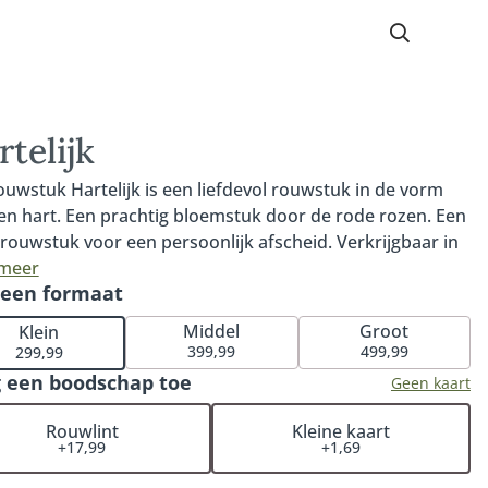
telijk
ouwstuk Hartelijk is een liefdevol rouwstuk in de vorm
en hart. Een prachtig bloemstuk door de rode rozen. Een
rouwstuk voor een persoonlijk afscheid. Verkrijgbaar in
 45cm of 60cm. Fijn om te weten: iedere bestelling met
 meer
 een formaat
erk wordt door onze klantenservice medewerkers
onlijk en handmatig gecontroleerd. Hiermee garanderen
Middel
Groot
Klein
at het rouwstuk volledig naar wens wordt samengesteld.
399,99
499,99
299,99
Fleurop bloemisten bezorgen de rouwbloemen op een
 een boodschap toe
Geen kaart
ie naar keuze (bij een kerk, rouwcentrum of
torium). Je hoeft het rouwstuk niet zelf op te halen bij
Rouwlint
Kleine kaart
+17,99
+1,69
oemist. Onze Fleurop bloemisten zorgen ervoor dat het
oeket op het juiste moment wordt bezorgd en dat de